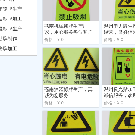
车铭牌生产
油标牌加工
苍南机械铭牌生产厂
温州电力牌生
灌标牌生产
家，用心服务每位客户
经营，良好信
动牌制作
价格：¥ 0
价格：¥ 0
光牌加工
苍南油灌标牌生产，真
温州反光贴加
诚为您服务
诚信服务，欢
价格：¥ 0
价格：¥ 0