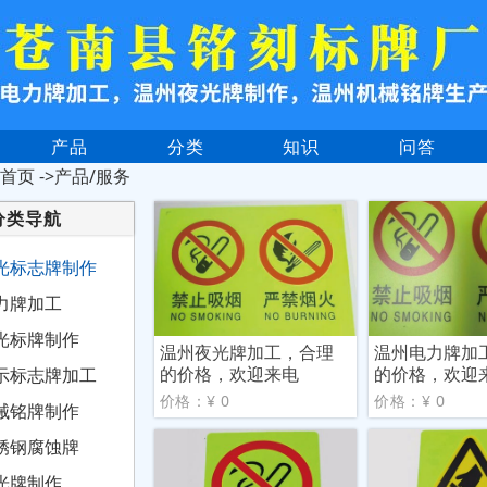
产品
分类
知识
问答
首页
->产品/服务
分类导航
光标志牌制作
力牌加工
光标牌制作
温州夜光牌加工，合理
温州电力牌加
的价格，欢迎来电
的价格，欢迎
示标志牌加工
价格：¥ 0
价格：¥ 0
械铭牌制作
锈钢腐蚀牌
光牌制作