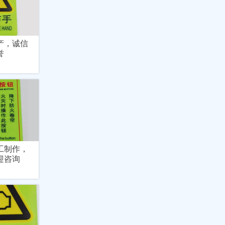
产，诚信
誉
工制作，
迎咨询