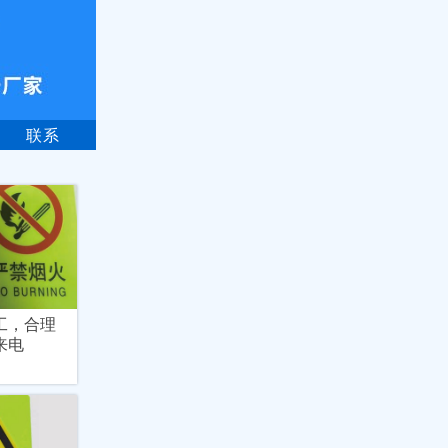
联系
工，合理
来电