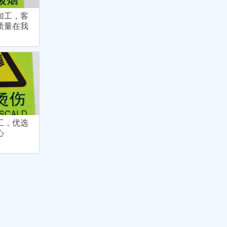
加工，客
质量在我
工，优选
心