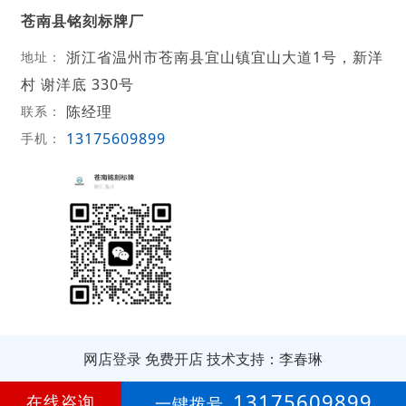
苍南县铭刻标牌厂
浙江省温州市苍南县宜山镇宜山大道1号，新洋
地址：
村 谢洋底 330号
陈经理
联系：
13175609899
手机：
网店登录
免费开店
技术支持：李春琳
第
4年
13175609899
在线咨询
一键拨号