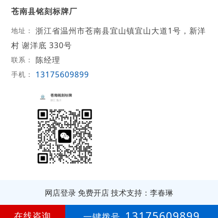
苍南县铭刻标牌厂
浙江省温州市苍南县宜山镇宜山大道1号，新洋
地址：
村 谢洋底 330号
陈经理
联系：
13175609899
手机：
网店登录
免费开店
技术支持：李春琳
第
4年
13175609899
在线咨询
一键拨号