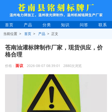
首页
产品
分类
知识
问答
联系
当前位置 >
首页
>
产品
> 正文
苍南油灌标牌制作厂家，现货供应，价
格合理
面议
价格：
2026-08-07 08:39:01 2880次浏览